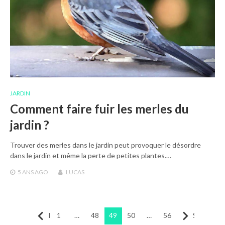
JARDIN
Comment faire fuir les merles du
jardin ?
Trouver des merles dans le jardin peut provoquer le désordre
dans le jardin et même la perte de petites plantes.…
5 ANS
AGO
LUCAS
Pagination
Précédent
1
…
48
49
50
…
56
Suivant