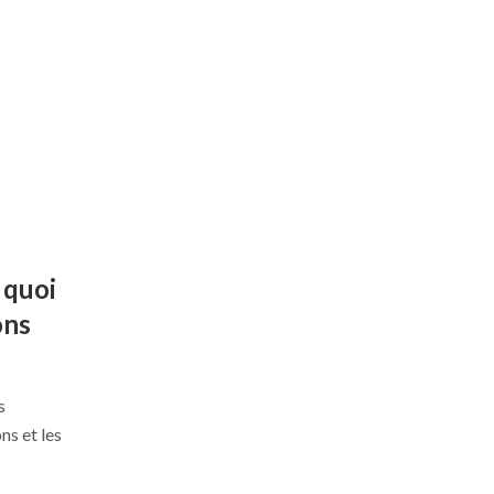
 quoi
ons
s
ns et les