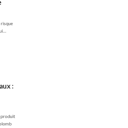
e
e risque
qui…
aux :
 produit
 plomb