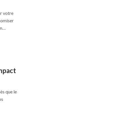
r votre
nomiser
 en…
impact
ès que le
os