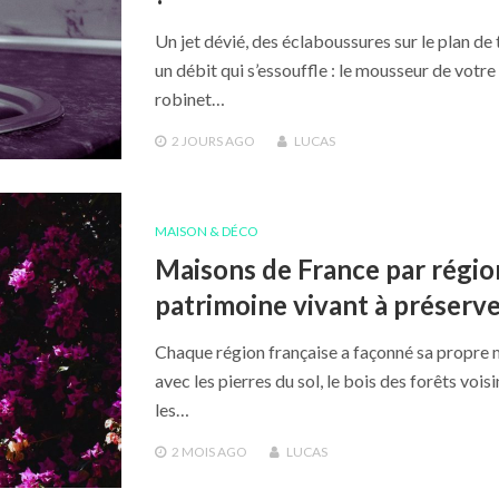
Un jet dévié, des éclaboussures sur le plan de t
un débit qui s’essouffle : le mousseur de votre
robinet…
2 JOURS
AGO
LUCAS
MAISON & DÉCO
Maisons de France par régio
patrimoine vivant à préserv
Chaque région française a façonné sa propre 
avec les pierres du sol, le bois des forêts voisi
les…
2 MOIS
AGO
LUCAS