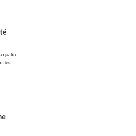
ité
la qualité
i les
ne