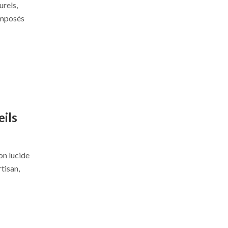
urels,
composés
eils
on lucide
rtisan,