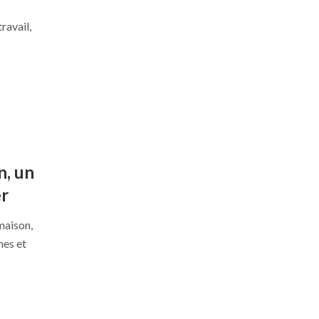
ravail,
n, un
er
maison,
nes et