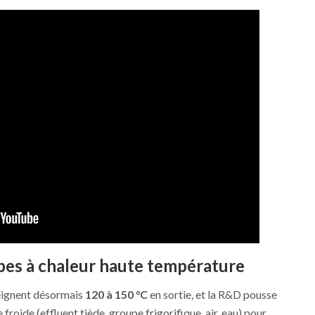
mpes à chaleur haute température
teignent désormais
120 à 150 °C
en sortie, et la R&D pousse
 froide (effluent tiède, groupe frigorifique, air, eau) pour