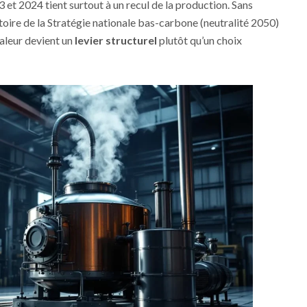
 et 2024 tient surtout à un recul de la production. Sans
toire de la Stratégie nationale bas-carbone (neutralité 2050)
aleur devient un
levier structurel
plutôt qu’un choix