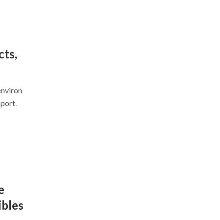
cts,
environ
port.
e
ibles