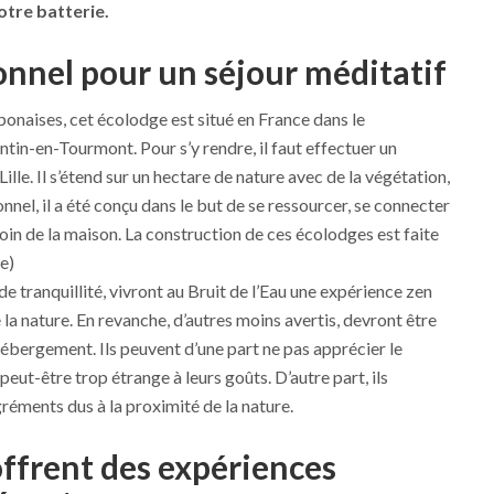
otre batterie.
onnel pour un séjour méditatif
ponaises, cet écolodge est situé en France dans le
in-en-Tourmont. Pour s’y rendre, il faut effectuer un
ille. Il s’étend sur un hectare de nature avec de la végétation,
nnel, il a été conçu dans le but de se ressourcer, se connecter
 loin de la maison. La construction de ces écolodges est faite
e)
de tranquillité, vivront au Bruit de l’Eau une expérience zen
e la nature. En revanche, d’autres moins avertis, devront être
’hébergement. Ils peuvent d’une part ne pas apprécier le
 peut-être trop étrange à leurs goûts. D’autre part, ils
éments dus à la proximité de la nature.
offrent des expériences