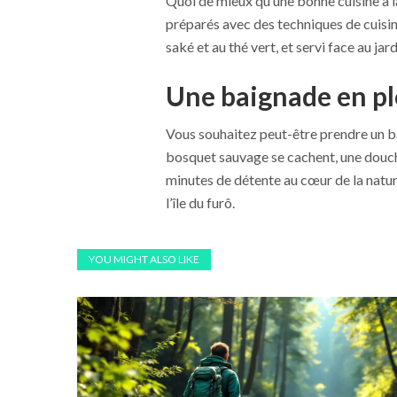
Quoi de mieux qu’une bonne cuisine à l
préparés avec des techniques de cuisine
saké et au thé vert, et servi face au jard
Une baignade en pl
Vous souhaitez peut-être prendre un bai
bosquet sauvage se cachent, une douche
minutes de détente au cœur de la nature
l’île du furô.
YOU MIGHT ALSO LIKE