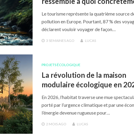
ressemble à quoi concrètem
Le tourisme représente la quatrième source d
pollution en Europe. Pourtant, 87 % des voya
déclarent vouloir voyager de façon…
3 SEMAINES
AGO
LUCAS
PROJETS ÉCOLOGIQUE
La révolution de la maison
modulaire écologique en 20
En 2026, l’habitat traverse une mue spectacul
porté par l’urgence climatique et par une éc
l’énergie devenue rugueuse pour…
2 MOIS
AGO
LUCAS